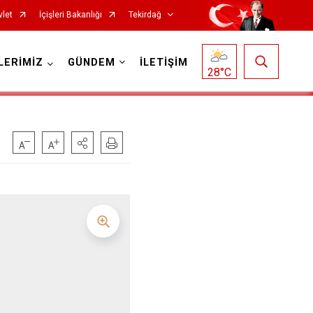
vlet
İçişleri Bakanlığı
Tekirdağ
LERİMİZ
GÜNDEM
İLETİŞİM
28
°C
Saray
Şarköy
Süleymanpaşa
Ergene