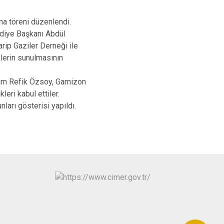
ma töreni düzenlendi.
iye Başkanı Abdül
rip Gaziler Derneği ile
klerin sunulmasının
m Refik Özsoy, Garnizon
eri kabul ettiler.
arı gösterisi yapıldı.