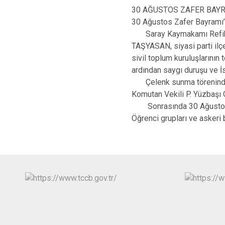
30 AĞUSTOS ZAFER BAY
30 Ağustos Zafer Bayramı’n
Saray Kaymakamı Refik Ö
TAŞYASAN, siyasi parti ilçe
sivil toplum kuruluşlarının
ardından saygı duruşu ve İs
Çelenk sunma töreninden 
Komutan Vekili P. Yüzbaşı O
Sonrasında 30 Ağustos Zaf
Öğrenci grupları ve askeri b