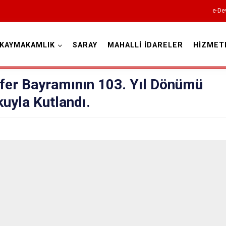
e-De
KAYMAKAMLIK
SARAY
MAHALLİ İDARELER
HİZMET
Tekirdağ
fer Bayramının 103. Yıl Dönümü
uyla Kutlandı.
Çerkezköy
Çorlu
Hayrabolu
Malkara