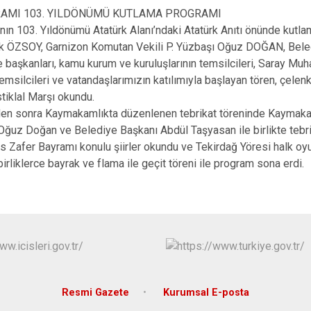
RAMI 103. YILDÖNÜMÜ KUTLAMA PROGRAMI
ın 103. Yıldönümü Atatürk Alanı’ndaki Atatürk Anıtı önünde kutla
ZSOY, Garnizon Komutan Vekili P. Yüzbaşı Oğuz DOĞAN, Beled
 başkanları, kamu kurum ve kuruluşlarının temsilcileri, Saray Muha
 temsilcileri ve vatandaşlarımızın katılımıyla başlayan tören, çelen
tiklal Marşı okundu.
sonra Kaymakamlıkta düzenlenen tebrikat töreninde Kaymaka
ğuz Doğan ve Belediye Başkanı Abdül Taşyasan ile birlikte tebrikl
er Bayramı konulu şiirler okundu ve Tekirdağ Yöresi halk oyunl
irliklerce bayrak ve flama ile geçit töreni ile program sona erdi.
Resmi Gazete
Kurumsal E-posta